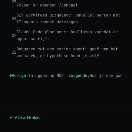
25
/clear en wanneer /compact
Git worktrees uitgelegd: parallel werken met
26
AI-agents zonder botsingen
Claude Code plan mode: beslissen voordat de
27
agent schrijft
Debuggen met een coding agent: geef hem het
28
zoekwerk, de hypothese houd je zelf
←
Vorige:
Inloggen op MCP-servers vanuit je shell
Volgende:
Hoe je een goede C
← Alle artikelen