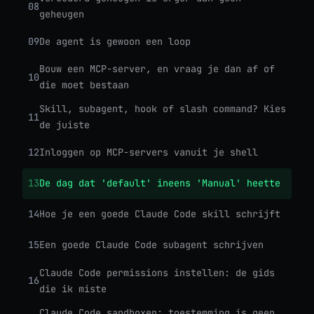
08
geheugen
09
De agent is gewoon een loop
Bouw een MCP-server, en vraag je dan af of
10
die moet bestaan
Skill, subagent, hook of slash command? Kies
11
de juiste
12
Inloggen op MCP-servers vanuit je shell
13
De dag dat 'default' ineens 'Manual' heette
14
Hoe je een goede Claude Code skill schrijft
15
Een goede Claude Code subagent schrijven
Claude Code permissions instellen: de gids
16
die ik miste
Claude Code sandboxen: toestemming is geen