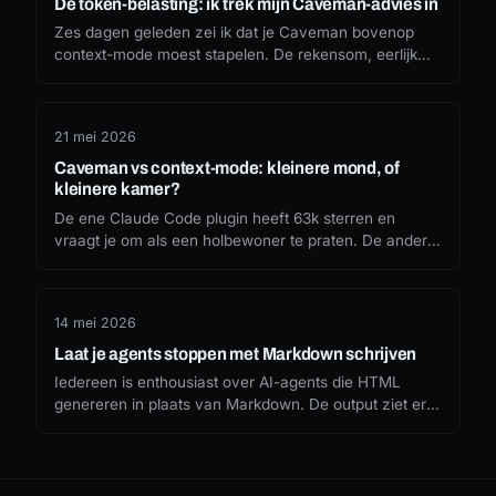
De token-belasting: ik trek mijn Caveman-advies in
Zes dagen geleden zei ik dat je Caveman bovenop
context-mode moest stapelen. De rekensom, eerlijk
gemaakt, overleeft de installatie niet. Wat ik miste, en
wat ik nu zou aanraden.
21 mei 2026
Caveman vs context-mode: kleinere mond, of
kleinere kamer?
De ene Claude Code plugin heeft 63k sterren en
vraagt je om als een holbewoner te praten. De andere
heeft 15k sterren en zet je tool output in een sandbox.
Het internet koos de grappige. Of jij dat ook moet
doen, hangt af van welk token-lek je echt probeert te
14 mei 2026
dichten.
Laat je agents stoppen met Markdown schrijven
Iedereen is enthousiast over AI-agents die HTML
genereren in plaats van Markdown. De output ziet er
prachtig uit. Maar niemand vraagt wat het kost, of wat
we verliezen als elk agent-antwoord een wegwerp-
webpagina wordt.