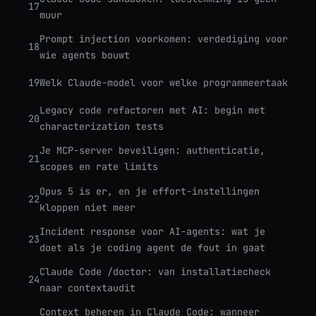
17
muur
Prompt injection voorkomen: verdediging voor
18
wie agents bouwt
19
Welk Claude-model voor welke programmeertaak
Legacy code refactoren met AI: begin met
20
characterization tests
Je MCP-server beveiligen: authenticatie,
21
scopes en rate limits
Opus 5 is er, en je effort-instellingen
22
kloppen niet meer
Incident response voor AI-agents: wat je
23
doet als je coding agent de fout in gaat
Claude Code /doctor: van installatiecheck
24
naar contextaudit
Context beheren in Claude Code: wanneer