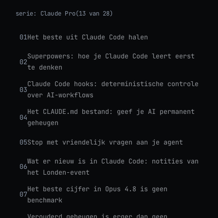
serie:
Claude Pro
(13 van 28)
01
Het beste uit Claude Code halen
Superpowers: hoe je Claude Code leert eerst
02
te denken
Claude Code hooks: deterministische controle
03
over AI-workflows
Het CLAUDE.md bestand: geef je AI permanent
04
geheugen
05
Stop met vriendelijk vragen aan je agent
Wat er nieuw is in Claude Code: notities van
06
het Londen-event
Het beste cijfer in Opus 4.8 is geen
07
benchmark
Verouderd geheugen is erger dan geen