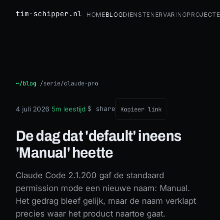
tim-schipper.nl
Home
Blog
Diensten
Ervaring
Project
De dag dat 'default' ineens 'Manual' heette
~/blog
/
serie/claude-pro
$ share
4 juli 2026
·
5m leestijd
·
Kopieer link
De dag dat 'default' ineens
'Manual' heette
Claude Code 2.1.200 gaf de standaard
permission mode een nieuwe naam: Manual.
Het gedrag bleef gelijk, maar de naam verklapt
precies waar het product naartoe gaat.