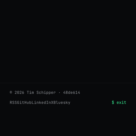
© 2026 Tim Schipper · 48de614
$ exit
RSS
GitHub
LinkedIn
X
Bluesky