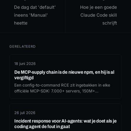
De dag dat 'default'
Hoe je een goede
ineens 'Manual'
Claude Code skill
heette
schrijft
GERELATEERD
18 juni 2026
De MCP-supply chain is de nieuwe npm, en hij is al
vergiftigd
Een config-to-command RCE zit ingebakken in elke
officiële MCP-SDK: 7.000+ servers, 150M+
downloads, en Anthropic noemt het verwacht gedrag.
Het npm-draaiboek vond zojuist de tool-lijst van je
agent.
26 juli 2026
Incident response voor AI-agents: wat je doet als je
coding agent de fout in gaat