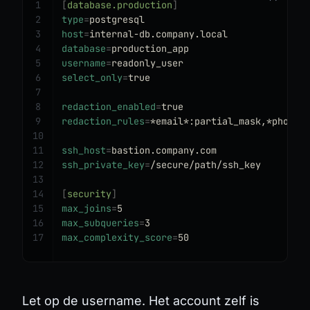
1
[
database.production
]
2
type
=
postgresql
3
host
=
internal-db.company.local
4
database
=
production_app
5
username
=
readonly_user
6
select_only
=
true
7
8
redaction_enabled
=
true
9
redaction_rules
=
*email*:partial_mask,*phone*
10
11
ssh_host
=
bastion.company.com
12
ssh_private_key
=
/secure/path/ssh_key
13
14
[
security
]
15
max_joins
=
5
16
max_subqueries
=
3
17
max_complexity_score
=
50
Let op de username. Het account zelf is