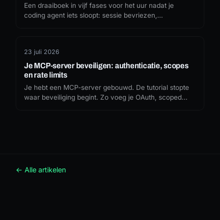
Een draaiboek in vijf fases voor het uur nadat je
coding agent iets sloopt: sessie bevriezen,
reconstrueren uit het transcript, blast radius bepalen,
roteren, en de permissie repareren die het mogelijk
maakte.
23 juli 2026
Je MCP-server beveiligen: authenticatie, scopes
en rate limits
Je hebt een MCP-server gebouwd. De tutorial stopte
waar beveiliging begint. Zo voeg je OAuth, scoped
tokens en rate limits toe aan je eigen server, met
TypeScript- en Laravel-voorbeelden, zodat hij niet
tussen de 12.500 open servers belandt.
← Alle artikelen