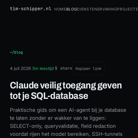
tim-schipper.nl
Home
Blog
Diensten
Ervaring
Project
Claude veilig toegang geven tot je SQL-database
~/blog
$ share
4 juli 2026
·
5m leestijd
·
Kopieer link
Claude veilig toegang geven
tot je SQL-database
Praktische gids om een AI-agent bij je database
te laten zonder er wakker van te liggen:
SELECT-only, queryvalidatie, field redaction
voordat rijen het model bereiken, SSH-tunnels