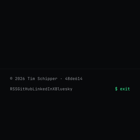
© 2026 Tim Schipper · 48de614
$ exit
RSS
GitHub
LinkedIn
X
Bluesky