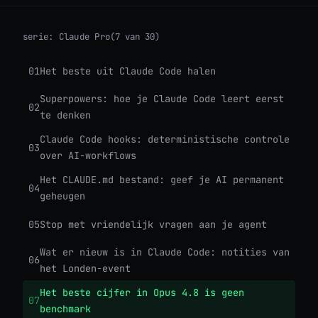
serie:
Claude Pro
(7 van 30)
01
Het beste uit Claude Code halen
Superpowers: hoe je Claude Code leert eerst
02
te denken
Claude Code hooks: deterministische controle
03
over AI-workflows
Het CLAUDE.md bestand: geef je AI permanent
04
geheugen
05
Stop met vriendelijk vragen aan je agent
Wat er nieuw is in Claude Code: notities van
06
het Londen-event
Het beste cijfer in Opus 4.8 is geen
07
benchmark