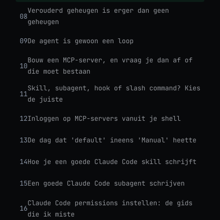
Verouderd geheugen is erger dan geen
08
geheugen
09
De agent is gewoon een loop
Bouw een MCP-server, en vraag je dan af of
10
die moet bestaan
Skill, subagent, hook of slash command? Kies
11
de juiste
12
Inloggen op MCP-servers vanuit je shell
13
De dag dat 'default' ineens 'Manual' heette
14
Hoe je een goede Claude Code skill schrijft
15
Een goede Claude Code subagent schrijven
Claude Code permissions instellen: de gids
16
die ik miste