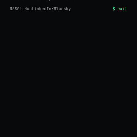
$ exit
RSS
GitHub
LinkedIn
X
Bluesky