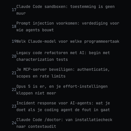
Claude Code sandboxen: toestemming is geen
17
muur
Prompt injection voorkomen: verdediging voor
18
wie agents bouwt
19
Welk Claude-model voor welke programmeertaak
Legacy code refactoren met AI: begin met
20
characterization tests
Je MCP-server beveiligen: authenticatie,
21
scopes en rate limits
Opus 5 is er, en je effort-instellingen
22
kloppen niet meer
Incident response voor AI-agents: wat je
23
doet als je coding agent de fout in gaat
Claude Code /doctor: van installatiecheck
24
naar contextaudit