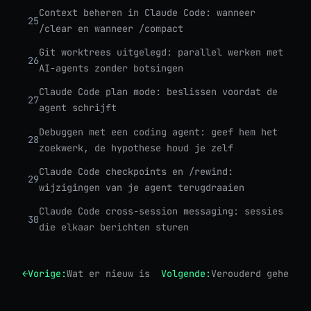
Context beheren in Claude Code: wanneer
25
/clear en wanneer /compact
Git worktrees uitgelegd: parallel werken met
26
AI-agents zonder botsingen
Claude Code plan mode: beslissen voordat de
27
agent schrijft
Debuggen met een coding agent: geef hem het
28
zoekwerk, de hypothese houd je zelf
Claude Code checkpoints en /rewind:
29
wijzigingen van je agent terugdraaien
Claude Code cross-session messaging: sessies
30
die elkaar berichten sturen
←
Vorige:
Wat er nieuw is in Claude Code: notities van
Volgende:
Verouderd geheugen