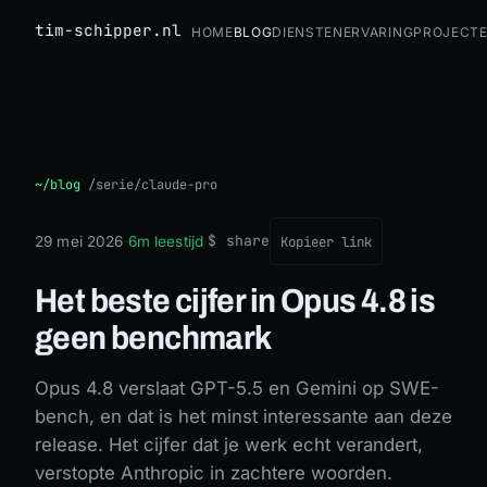
tim-schipper.nl
Home
Blog
Diensten
Ervaring
Project
Het beste cijfer in Opus 4.8 is geen benchmark
~/blog
/
serie/claude-pro
$ share
29 mei 2026
·
6m leestijd
·
Kopieer link
Het beste cijfer in Opus 4.8 is
geen benchmark
Opus 4.8 verslaat GPT-5.5 en Gemini op SWE-
bench, en dat is het minst interessante aan deze
release. Het cijfer dat je werk echt verandert,
verstopte Anthropic in zachtere woorden.