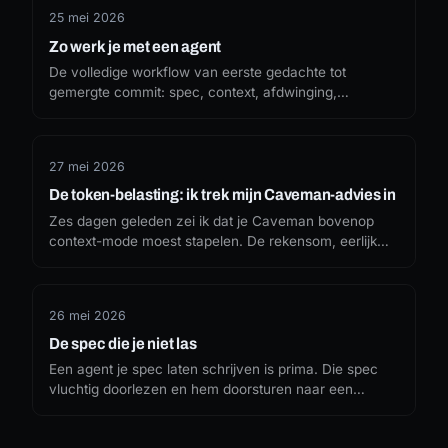
25 mei 2026
Zo werk je met een agent
De volledige workflow van eerste gedachte tot
gemergte commit: spec, context, afdwinging,
sessiehygiëne, vertrouwensgrenzen en review. Alles
wat agents betrouwbaar maakt.
27 mei 2026
De token-belasting: ik trek mijn Caveman-advies in
Zes dagen geleden zei ik dat je Caveman bovenop
context-mode moest stapelen. De rekensom, eerlijk
gemaakt, overleeft de installatie niet. Wat ik miste, en
wat ik nu zou aanraden.
26 mei 2026
De spec die je niet las
Een agent je spec laten schrijven is prima. Die spec
vluchtig doorlezen en hem doorsturen naar een
andere agent om van te bouwen: zo kom je uit op
architectuurbeslissingen die je niet kunt uitleggen.