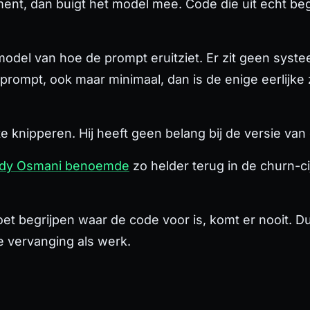
ent, dan buigt het model mee. Code die uit echt begr
n model van hoe de prompt
eruitziet
. Er zit geen syst
e prompt, ook maar minimaal, dan is de enige eerlijk
knipperen. Hij heeft geen belang bij de versie van g
dy Osmani benoemde
zo helder terug in de churn-ci
oet begrijpen waar de code
voor is
, komt er nooit. 
e vervanging als werk.