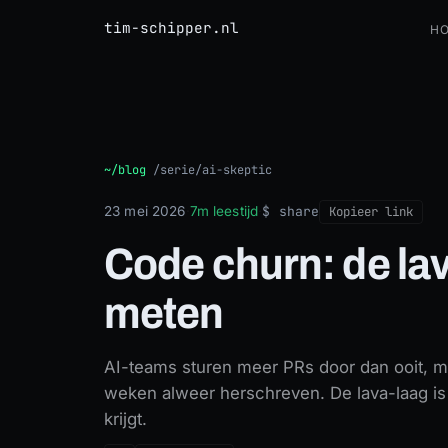
tim-schipper.nl
H
Code churn: de lava die je nog kunt meten
~/blog
/
serie/ai-skeptic
$ share
23 mei 2026
·
7m leestijd
·
Kopieer link
Code churn: de lav
meten
AI-teams sturen meer PRs door dan ooit, 
weken alweer herschreven. De lava-laag is 
krijgt.