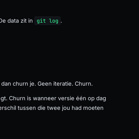
e data zit in
git log
.
dan churn je. Geen iteratie. Churn.
rvangt. Churn is wanneer versie één op dag
erschil tussen die twee jou had moeten