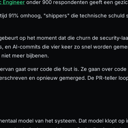
c Engineer
onder 900 respondenten geeft een gezicht
w-tijd 91% omhoog, "shippers" die technische schuld
 gebeurt op het moment dat die churn de security-la
, en AI-commits die vier keer zo snel worden geme
niet meer bijbenen.
n ervan gaat over code die
fout
is. Ze gaan over code
erschreven en opnieuw gemerged. De PR-teller loop
mentaal model van het systeem. Dat model klopt op i