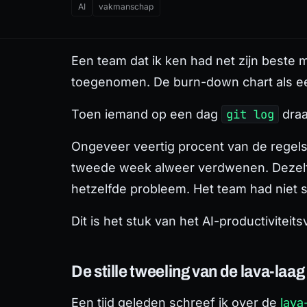
AI
vakmanschap
Een team dat ik ken had net zijn best
toegenomen. De burn-down chart als ee
Toen iemand op een dag
git log
draa
Ongeveer veertig procent van de regels
tweede week alweer verdwenen. Dezelf
hetzelfde probleem. Het team had niet 
Dit is het stuk van het AI-productivitei
De stille tweeling van de lava-laa
Een tijd geleden schreef ik over de
lava