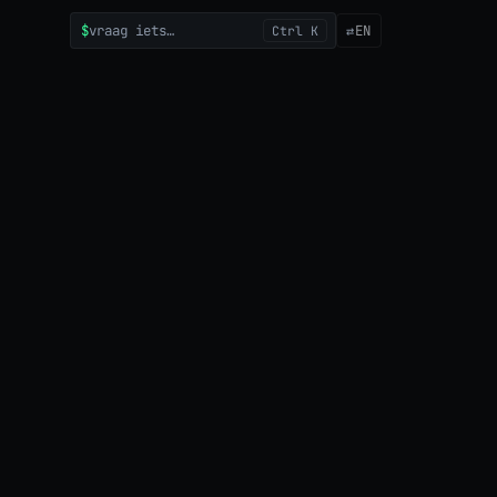
$
vraag iets…
⇄
EN
Ctrl K