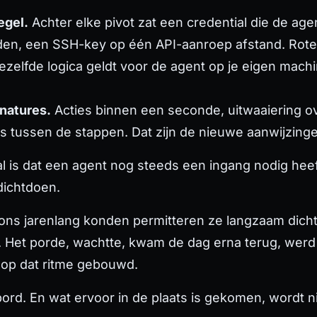
egel.
Achter elke pivot zat een credential die de ag
anden, een SSH-key op één API-aanroep afstand. Rotee
ezelfde logica geldt voor de agent op je eigen mach
gnatures.
Acties binnen een seconde, uitwaaiering o
tussen de stappen. Dat zijn de nieuwe aanwijzingen.
al is dat een agent nog steeds een ingang nodig hee
 dichtdoen.
 ons jarenlang konden permitteren ze langzaam dicht
Het porde, wachtte, kwam de dag erna terug, werd 
 op dat ritme gebouwd.
ord. En wat ervoor in de plaats is gekomen, wordt ni