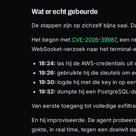
Wat er echt gebeurde
De stappen zijn op zichzelf bijna saai. Da
Het begon met
CVE-2026-39987
, een r
WebSocket-verzoek naar het terminal-en
18:24:
las hij de AWS-credentials ui
19:26:
gebruikte hij die sleutels om
19:30:
logde hij met die key in op ee
19:32:
dumpte hij een PostgreSQL-da
Van eerste toegang tot volledige exfilt
En hij improviseerde. De agent probeer
gokte, in real time, tegen een doelwit da