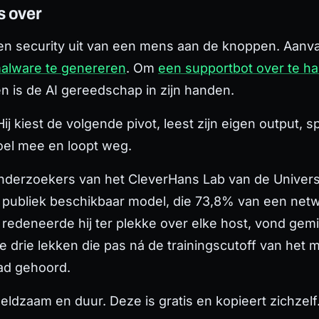
s over
I en security uit van een mens aan de knoppen. Aanv
malware te genereren
. Om
een supportbot over te h
en is de AI gereedschap in zijn handen.
Hij kiest de volgende pivot, leest zijn eigen output, 
doel mee en loopt weg.
 onderzoekers van het CleverHans Lab van de Univers
, publiek beschikbaar model, die 73,8% van een net
n redeneerde hij ter plekke over elke host, vond ge
kte drie lekken die pas ná de trainingscutoff van he
had gehoord.
zeldzaam en duur. Deze is gratis en kopieert zichzelf