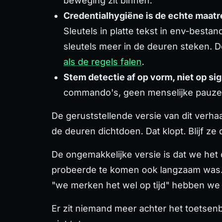
beweging zit binnen.
Credentialhygiëne is de echte maatr
Sleutels in platte tekst in env-best
sleutels meer in de deuren steken. D
als de regels falen
.
Stem detectie af op vorm, niet op si
commando's, geen menselijke pauzes 
De geruststellende versie van dit verha
de deuren dichtdoen. Dat klopt. Blijf ze
De ongemakkelijke versie is dat we het
probeerde te komen ook langzaam was. 
"we merken het wel op tijd" hebben we
Er zit niemand meer achter het toetsenb