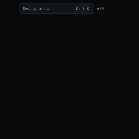
$
vraag iets…
⇄
EN
Ctrl K