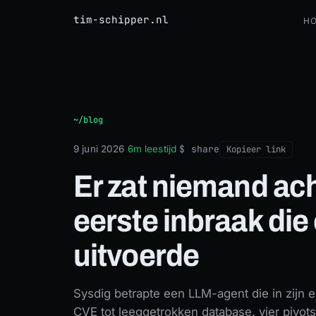
tim-schipper.nl
H
Er zat niemand achter het stuur: de eerste inbraak die een 
~/blog
$ share
9 juni 2026
·
6m leestijd
·
Kopieer link
Er zat niemand ach
eerste inbraak die
uitvoerde
Sysdig betrapte een LLM-agent die in zijn 
CVE tot leeggetrokken database, vier pivot