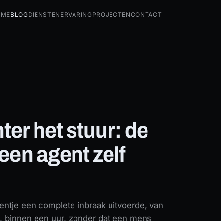
ome
Blog
Diensten
Ervaring
Projecten
Contact
agent zelf uitvoerde
ter het stuur: de
 een agent zelf
eentje een complete inbraak uitvoerde, van
s, binnen een uur, zonder dat een mens