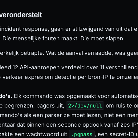
veronderstelt
ncident response, gaan er stilzwijgend van uit dat 
t. Die menselijke fouten maakt. Die moet slapen.
erkelijk betrapte. Wat de aanval verraadde, was gee
eed 12 API-aanroepen verdeeld over 11 verschillend
e verkeer expres om detectie per bron-IP te omzeile
o's.
Elk commando was opgemaakt voor automatis
e begrenzen, pagers uit,
2>/dev/null
om ruis te 
ommando's als een parser ze moet lezen, niet een me
taar dat binnen een seconde opdook vanaf zes IP'
 pakte een wachtwoord uit
.pgpass
, een secret-ID 