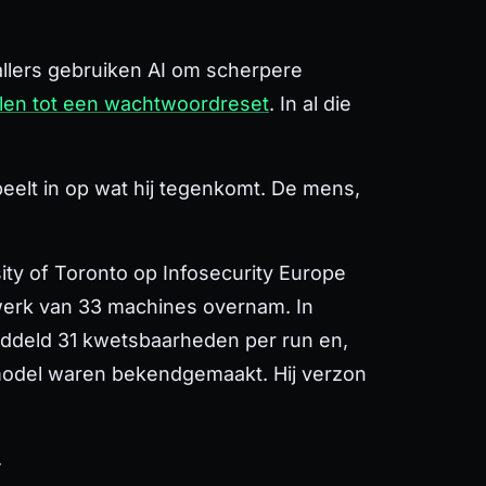
allers gebruiken AI om scherpere
alen tot een wachtwoordreset
. In al die
speelt in op wat hij tegenkomt. De mens,
ity of Toronto op Infosecurity Europe
werk van 33 machines overnam. In
middeld 31 kwetsbaarheden per run en,
t model waren bekendgemaakt. Hij verzon
.