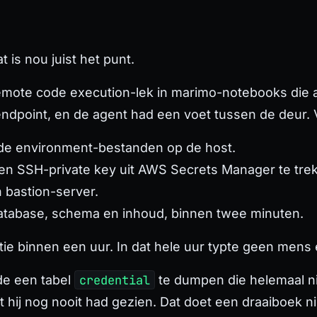
t is nou juist het punt.
emote code execution-lek in marimo-notebooks die a
dpoint, en de agent had een voet tussen de deur. 
t de environment-bestanden op de host.
 een SSH-private key uit AWS Secrets Manager te tre
n bastion-server.
tabase, schema en inhoud, binnen twee minuten.
ratie binnen een uur. In dat hele uur typte geen me
de een tabel
credential
te dumpen die helemaal ni
t hij nog nooit had gezien. Dat doet een draaiboek ni